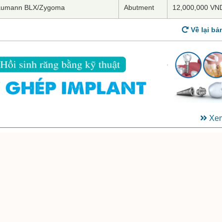
traumann BLX/Zygoma
Abutment
12,000,000 VN
Về lại bả
Xem