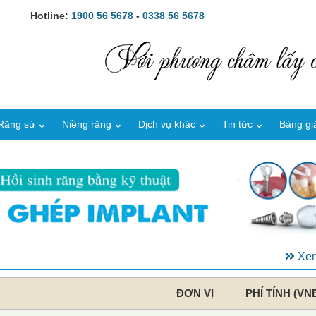
Hotline:
1900 56 5678
-
0338 56 5678
Răng sứ
Niềng răng
Dịch vụ khác
Tin tức
Bảng gi
Xem
ĐƠN VỊ
PHÍ TÍNH (VN