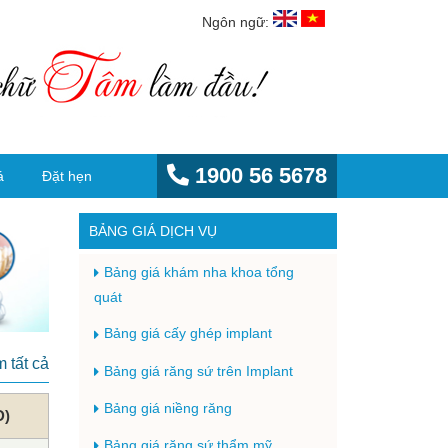
Ngôn ngữ:
1900 56 5678
á
Đặt hẹn
BẢNG GIÁ DỊCH VỤ
Bảng giá khám nha khoa tổng
quát
Bảng giá cấy ghép implant
 tất cả
Bảng giá răng sứ trên Implant
Bảng giá niềng răng
Đ)
Bảng giá răng sứ thẩm mỹ