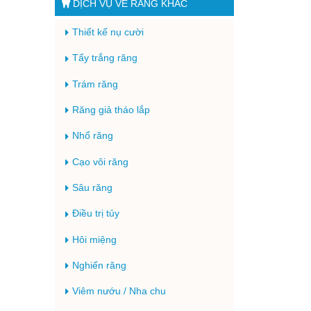
DỊCH VỤ VỀ RĂNG KHÁC
Thiết kế nụ cười
Tẩy trắng răng
Trám răng
Răng giả tháo lắp
Nhổ răng
Cạo vôi răng
Sâu răng
Điều trị tủy
Hôi miệng
Nghiến răng
Viêm nướu / Nha chu