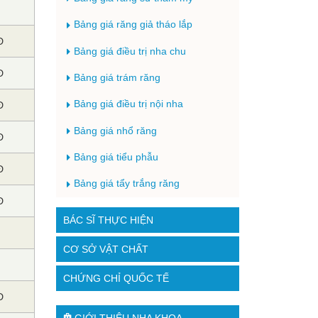
Bảng giá răng giả tháo lắp
Đ
Bảng giá điều trị nha chu
Đ
Bảng giá trám răng
Bảng giá điều trị nội nha
Đ
Bảng giá nhổ răng
Đ
Bảng giá tiểu phẫu
Đ
Bảng giá tẩy trắng răng
Đ
BÁC SĨ THỰC HIỆN
CƠ SỞ VẬT CHẤT
CHỨNG CHỈ QUỐC TẾ
D
GIỚI THIỆU NHA KHOA