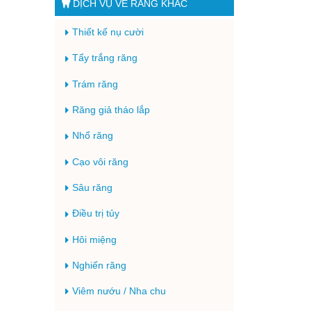
DỊCH VỤ VỀ RĂNG KHÁC
Thiết kế nụ cười
Tẩy trắng răng
Trám răng
Răng giả tháo lắp
Nhổ răng
Cạo vôi răng
Sâu răng
Điều trị tủy
Hôi miệng
Nghiến răng
Viêm nướu / Nha chu